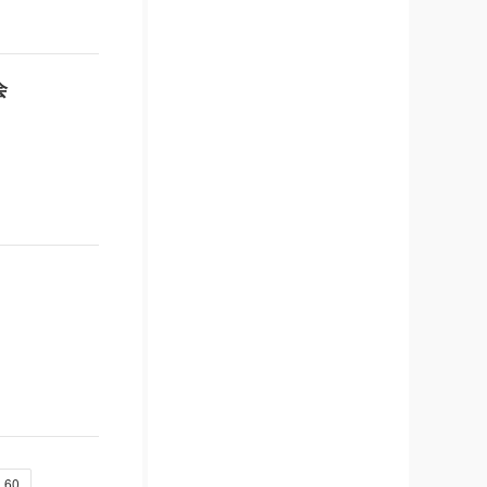
会
..60