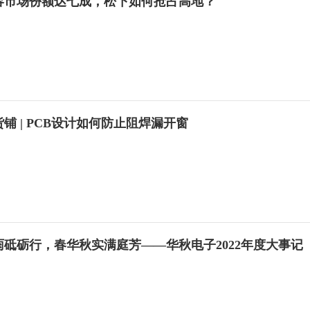
容市场份额达七成，松下如何抢占高地？
铺 | PCB设计如何防止阻焊漏开窗
雨砥砺行，春华秋实满庭芳——华秋电子2022年度大事记