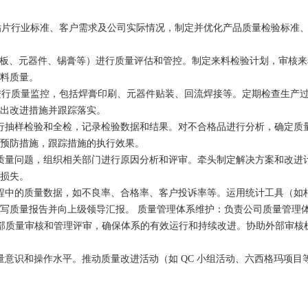
 贴片行业标准、客户需求及公司实际情况，制定并优化产品质量检验标准
B 板、元器件、锡膏等）进行质量评估和管控。制定来料检验计划，审核
来料质量。
节进行质量监控，包括焊膏印刷、元器件贴装、回流焊接等。定期检查生产
提出改进措施并跟踪落实。
行抽样检验和全检，记录检验数据和结果。对不合格品进行分析，确定质
和预防措施，跟踪措施的执行效果。
质量问题，组织相关部门进行原因分析和评审。牵头制定解决方案和改进
量损失。
程中的质量数据，如不良率、合格率、客户投诉率等。运用统计工具（如
写质量报告并向上级领导汇报。 质量管理体系维护：负责公司质量管理
行，组织内部质量审核和管理评审，确保体系的有效运行和持续改进。协助外部审
量意识和操作水平。推动质量改进活动（如 QC 小组活动、六西格玛项目