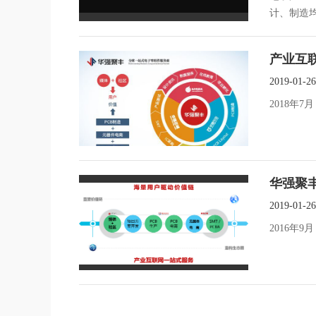
计、制造
产业互
2019-01-26
2018年
华强聚丰
2019-01-26
2016年