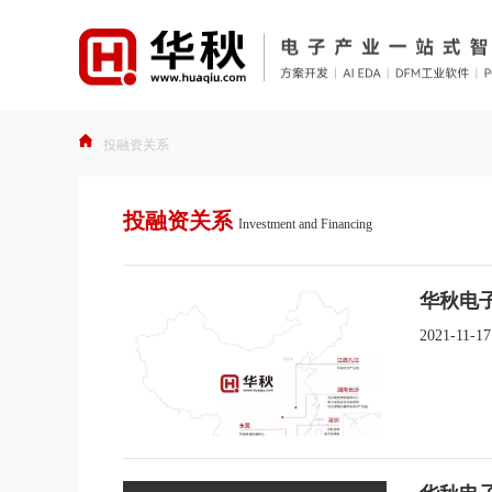
投融资关系
投融资关系
Investment and Financing
华秋电
2021-11-17